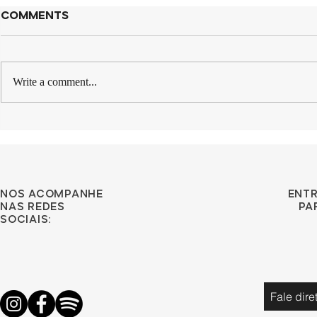
Comments
Write a comment...
Maletas para
Os aerop
garrafas e taças
melhores
mundo!
Nos acompanhe
ent
nas redes
pa
sociais:
Fale dir