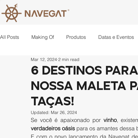
All Posts
Making Of
Produtos
Datas e Eventos
Mar 12, 2024
2 min read
Lugares
Criatividade
6 destinos par
nossa maleta p
taças!
Updated:
Mar 26, 2024
Se você é apaixonado por 
vinho
verdadeiros oásis 
para os amantes dessa 
E com o novo lançamento da Navegat de