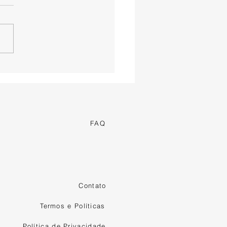
 Nova Era de
gância: Cores
lusivas para o
erno 2025
FAQ
Contato
Termos e Políticas
Política de Privacidade