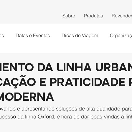
Sobre
Produtos
Revende
os
Datas e Eventos
Dicas de Viagem
Organiza
ento da Linha Urban
cação e praticidade
 moderna
vando e apresentando soluções de alta qualidade para 
cesso da linha Oxford, é hora de dar boas-vindas à li