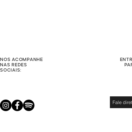
Nos acompanhe
ent
nas redes
pa
sociais:
Fale dir