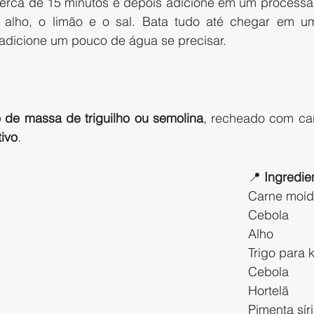
erca de 15 minutos e depois adicione em um processad
o alho, o limão e o sal. Bata tudo até chegar em um
 adicione um pouco de água se precisar.
o de massa de triguilho ou semolina
, recheado com car
tivo
.
📍 
Ingredie
Carne moíd
Cebola
Alho
Trigo para 
Cebola
Hortelã
Pimenta sír