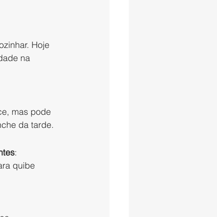
ozinhar. Hoje 
dade na 
ce, mas pode 
che da tarde.
ntes
:
para quibe