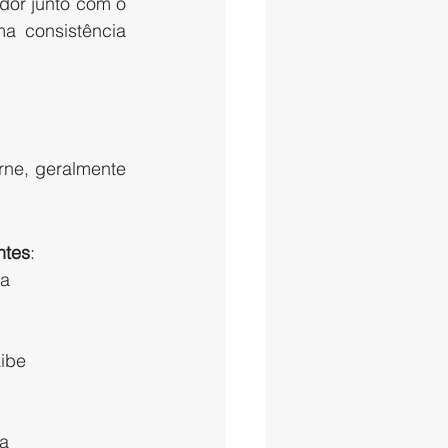
or junto com o 
a consistência 
ne, geralmente 
ntes
:
a 
kibe
ia