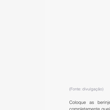
(Fonte: divulgação)
Coloque as berinj
completamente queim