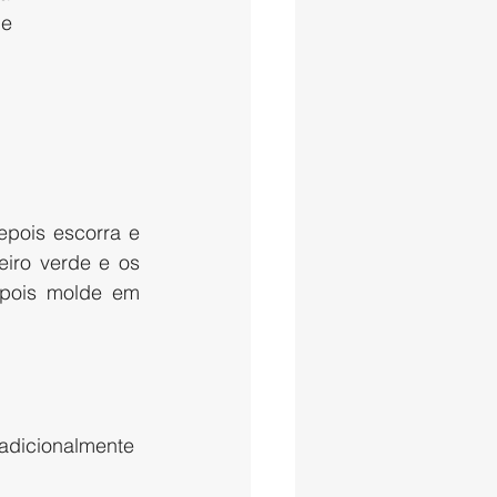
e 
pois escorra e 
iro verde e os 
pois molde em 
radicionalmente 