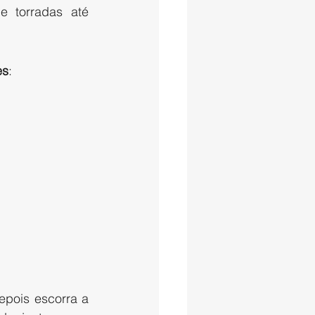
torradas até 
es
:
pois escorra a 