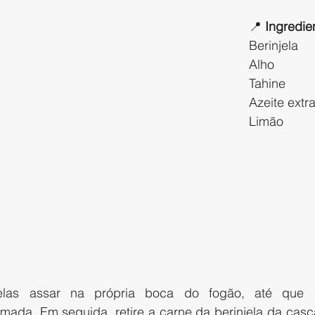
📍 
Ingredie
Berinjela
Alho 
Tahine
Azeite extr
Limão
elas assar na própria boca do fogão, até que a
ada. Em seguida, retire a carne da berinjela da casc