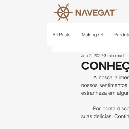
All Posts
Making Of
Produt
Jun 7, 2022
3 min read
Lugares
Criatividade
Conheç
	A nossa alimentação está totalmente ligada a nossa cultura, as nossas raízes e aos 
nossos sentimentos.
estranheza em algum
	Por conta dis
suas delícias. Conti