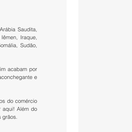
Arábia Saudita, 
Iêmen, Iraque, 
omália, Sudão, 
sim acabam por 
aconchegante e 
ios do comércio 
 aqui! Além do 
s grãos.