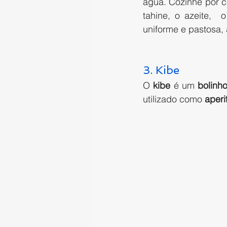
água. Cozinhe por c
tahine, o azeite,  
uniforme e pastosa,
3. Kibe
O 
kibe
 é um 
bolinh
utilizado como 
aperi