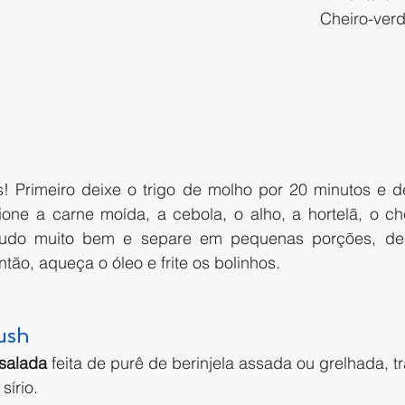
Cheiro-verd
s! Primeiro deixe o trigo de molho por 20 minutos e de
ne a carne moída, a cebola, o alho, a hortelã, o che
 tudo muito bem e separe em pequenas porções, de
ntão, aqueça o óleo e frite os bolinhos.
ush
salada
 feita de purê de berinjela assada ou grelhada, t
írio.