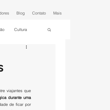
dores
Blog
Contato
Mais
ção
Cultura
s
re viajantes que 
gica durante uma 
, geralmente em um aeroporto, onde os passageiros têm a oportunidade de ficar por 