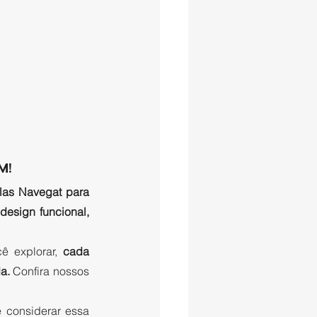
M!
las Navegat para 
alta qualidade e design funcional, 
ê explorar, 
cada 
a.
 Confira nossos 
 considerar essa 