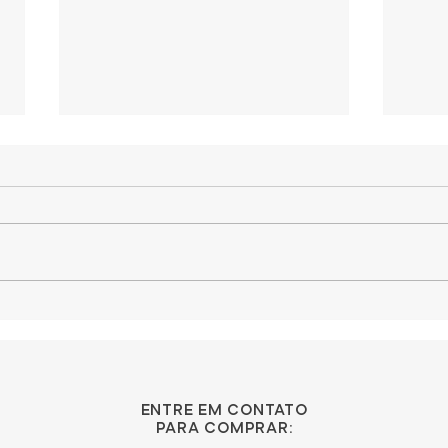
Encontre a mala
Os 
perfeita para cada
mel
aventura!
mun
entre em contato
para comprar: