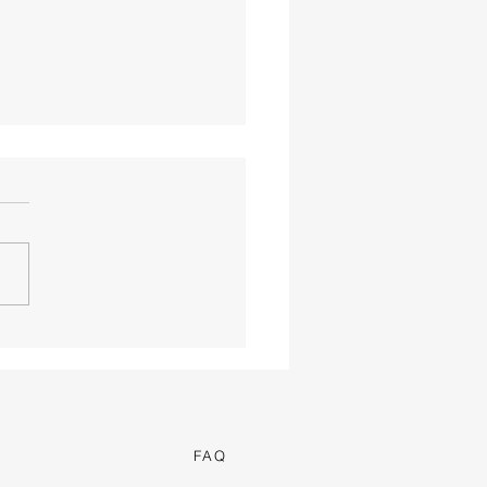
aeroportos com as
hores vistas do
do!
FAQ