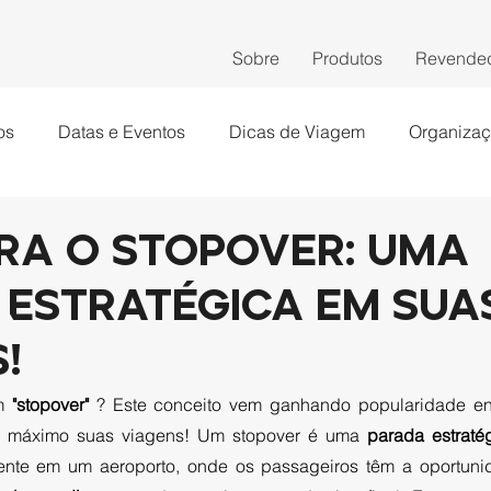
Sobre
Produtos
Revende
os
Datas e Eventos
Dicas de Viagem
Organiza
ra o Stopover: Uma
 Estratégica em Sua
!
m 
"stopover" 
? Este conceito vem ganhando popularidade ent
o máximo suas viagens! Um stopover é uma 
parada estraté