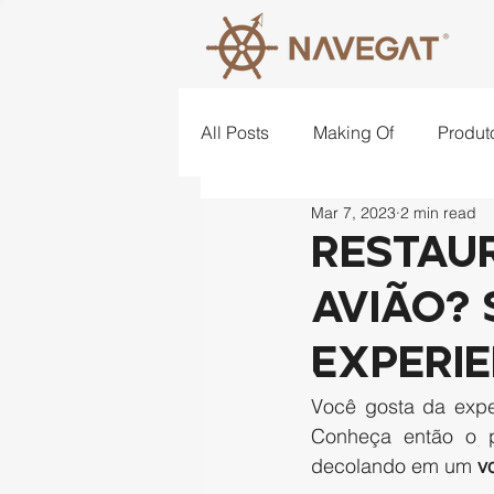
All Posts
Making Of
Produt
Mar 7, 2023
2 min read
Lugares
Criatividade
Restau
avião? 
Experi
Você gosta da expe
Conheça então o p
decolando em um 
v