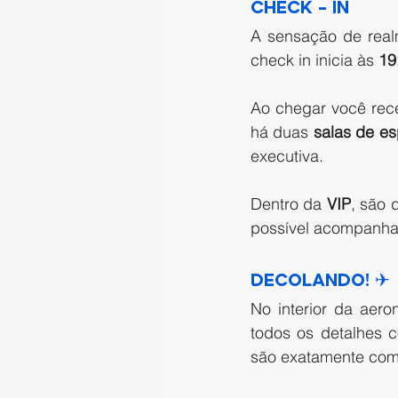
Check – in 
A sensação de real
check in inicia às 
19
Ao chegar você rece
há duas 
salas de es
executiva.  
Dentro da 
VIP
, são 
possível acompanhar
Decolando! ✈ 
No interior da aero
todos os detalhes 
são exatamente como