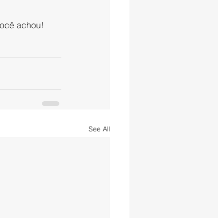
você achou! 
See All