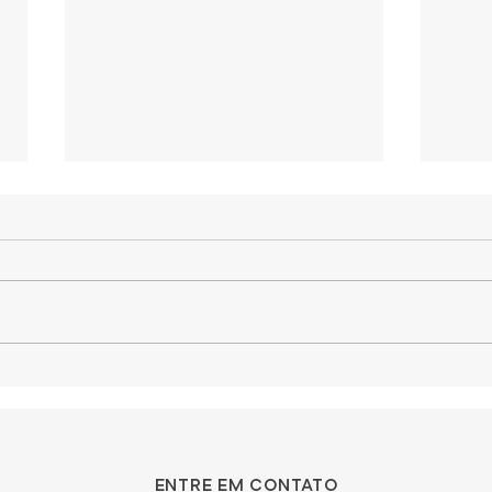
Os 5 Melhores Bares
Top
em Vitória/ES
Por
entre em contato