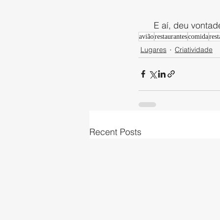
E aí, deu vonta
avião
restaurantes
comida
rest
Lugares
Criatividade
Recent Posts