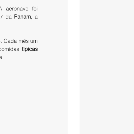
A aeronave foi 
07 da 
Panam
, a 
e. Cada mês um 
 comidas 
típicas
a!