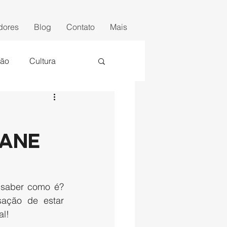
dores
Blog
Contato
Mais
ção
Cultura
lane
 saber como é? 
ação de estar 
l! 