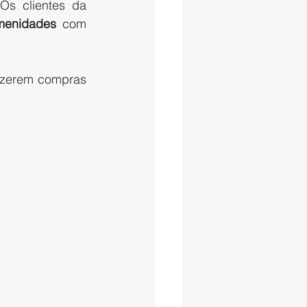
Os clientes da 
menidades
 com 
azerem compras 