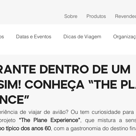
Sobre
Produtos
Revende
os
Datas e Eventos
Dicas de Viagem
Organiza
rante dentro de um
Sim! Conheça “The P
ence”
riência de viajar de avião? Ou tem curiosidade para
rojeto 
“The Plane Experience”
, que mistura a sens
oo típico dos anos 60
, com a gastronomia do destino fina