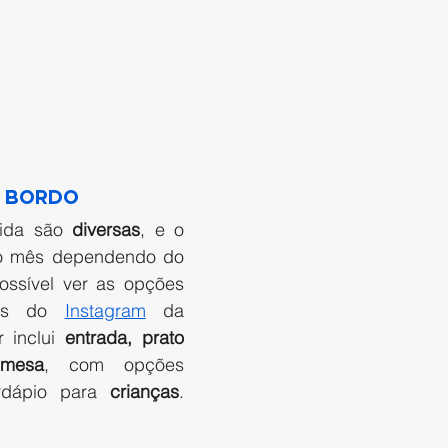
 bordo  
ida são
 diversas
, e o 
o mês dependendo do 
ossível ver as opções 
és do 
Instagram
 da 
 inclui 
entrada, prato 
emesa
, com opções 
dápio para 
crianças
. 