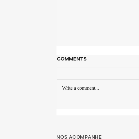
Comments
Write a comment...
Restaurantes Veganos
em São Paulo?
Listamos os 5
melhores!
Nos acompanhe