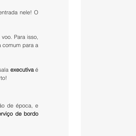
ntrada nele! O 
oo. Para isso, 
a comum para a 
sala
 executiva
 é 
to! 
ão de época, e 
erviço de bordo