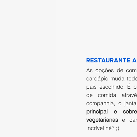
Restaurante a
As opções de com
cardápio muda tod
país escolhido. É p
de comida atrav
companhia, o jantar
principal e sobr
vegetarianas
 e car
Incrível né? ;)  