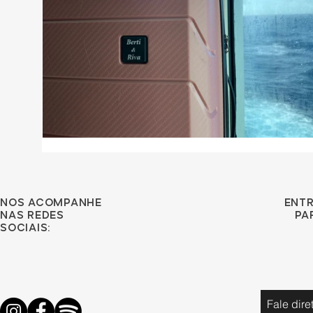
Nos acompanhe
ent
nas redes
pa
sociais:
Fale dir