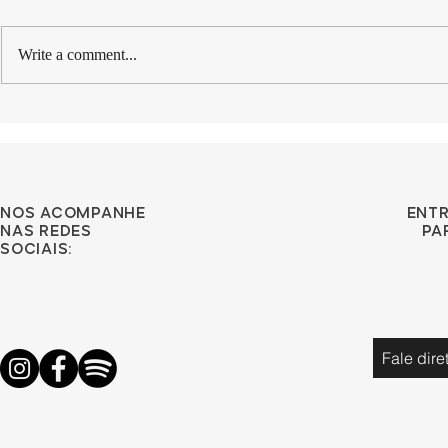
Write a comment...
Como organizar a sua
Chegaram
frasqueira
Expansíve
Navegat!
Nos acompanhe
ent
nas redes
pa
sociais:
Fale dir